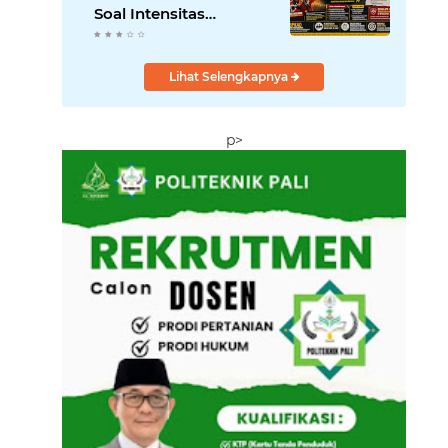
Soal Intensitas
Perjalanan Dinas
Kepala Badan;
Pemerhati Minta
Lihat Selengkapnya
Bupati Lakukan
Evaluasi
p>