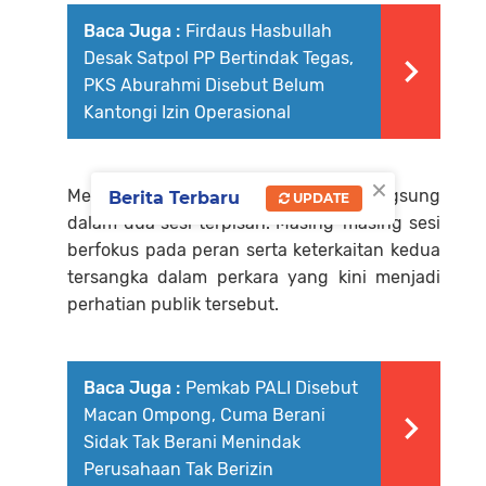
Baca Juga :
Firdaus Hasbullah
Desak Satpol PP Bertindak Tegas,
PKS Aburahmi Disebut Belum
Kantongi Izin Operasional ‎
×
Menurutnya, pemeriksaan berlangsung
Berita Terbaru
UPDATE
dalam dua sesi terpisah. Masing-masing sesi
berfokus pada peran serta keterkaitan kedua
tersangka dalam perkara yang kini menjadi
perhatian publik tersebut.
Baca Juga :
Pemkab PALI Disebut
Macan Ompong, Cuma Berani
Sidak Tak Berani Menindak
Perusahaan Tak Berizin