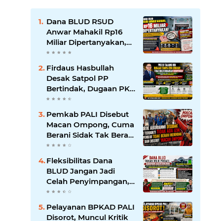
Dana BLUD RSUD
Anwar Mahakil Rp16
Miliar Dipertanyakan,
Publik Desak
Transparansi dan
Firdaus Hasbullah
Pengawasan
Desak Satpol PP
Diperketat
Bertindak, Dugaan PKS
Tanpa Izin Lengkap di
Talang Ubi Tak Boleh
Pemkab PALI Disebut
Dibiarkan Beroperasi
Macan Ompong, Cuma
Berani Sidak Tak Berani
Menindak Perusahaan
Tak Berizin
Fleksibilitas Dana
BLUD Jangan Jadi
Celah Penyimpangan,
RSUD Anwar Mahakil
Dituntut Transparan.
Pelayanan BPKAD PALI
Disorot, Muncul Kritik