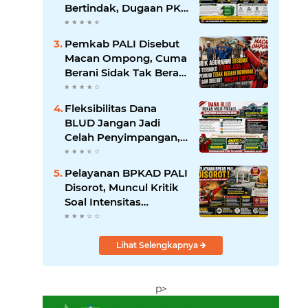
Diperketat
Bertindak, Dugaan PKS
Tanpa Izin Lengkap di
Talang Ubi Tak Boleh
Pemkab PALI Disebut
Dibiarkan Beroperasi
Macan Ompong, Cuma
Berani Sidak Tak Berani
Menindak Perusahaan
Tak Berizin
Fleksibilitas Dana
BLUD Jangan Jadi
Celah Penyimpangan,
RSUD Anwar Mahakil
Dituntut Transparan.
Pelayanan BPKAD PALI
Disorot, Muncul Kritik
Soal Intensitas
Perjalanan Dinas
Kepala Badan;
Pemerhati Minta
Lihat Selengkapnya
Bupati Lakukan
Evaluasi
p>