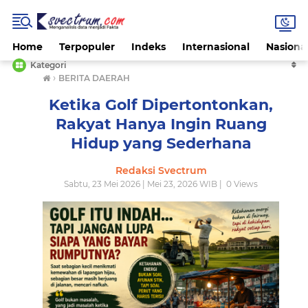
Home
Terpopuler
Indeks
Internasional
Nasiona
Kategori
›
BERITA DAERAH
Ketika Golf Dipertontonkan,
Rakyat Hanya Ingin Ruang
Hidup yang Sederhana
Redaksi Svectrum
Sabtu, 23 Mei 2026 | Mei 23, 2026 WIB |
0
Views