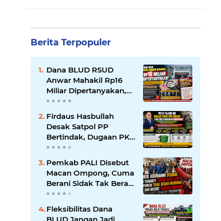
Berita Terpopuler
Dana BLUD RSUD
Anwar Mahakil Rp16
Miliar Dipertanyakan,
Publik Desak
Transparansi dan
Firdaus Hasbullah
Pengawasan
Desak Satpol PP
Diperketat
Bertindak, Dugaan PKS
Tanpa Izin Lengkap di
Talang Ubi Tak Boleh
Pemkab PALI Disebut
Dibiarkan Beroperasi
Macan Ompong, Cuma
Berani Sidak Tak Berani
Menindak Perusahaan
Tak Berizin
Fleksibilitas Dana
BLUD Jangan Jadi