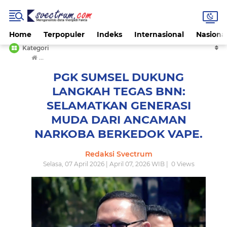
Home
Terpopuler
Indeks
Internasional
Nasiona
Kategori
›
PGK SUMSEL DUKUNG LANGKAH TEGAS BNN: SELAMATK
PGK SUMSEL DUKUNG
LANGKAH TEGAS BNN:
SELAMATKAN GENERASI
MUDA DARI ANCAMAN
NARKOBA BERKEDOK VAPE.
Redaksi Svectrum
Selasa, 07 April 2026 | April 07, 2026 WIB |
0
Views