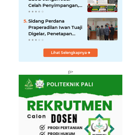
Celah Penyimpangan,
RSUD Anwar Mahakil
Dituntut Transparan.
‎Sidang Perdana
Praperadilan Iwan Tuaji
Digelar, Penetapan
Tersangka hingga
Penyitaan Handphone
Digugat
Lihat Selengkapnya
p>