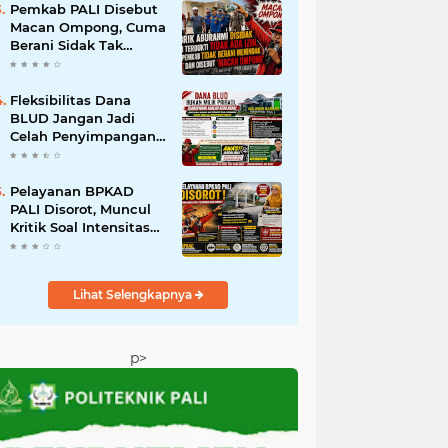
Tak Boleh Dibiarkan
Pemkab PALI Disebut
Beroperasi
Macan Ompong, Cuma
Berani Sidak Tak
Berani Menindak
Perusahaan Tak
Berizin
Fleksibilitas Dana
BLUD Jangan Jadi
Celah Penyimpangan,
RSUD Anwar Mahakil
Dituntut Transparan.
Pelayanan BPKAD
PALI Disorot, Muncul
Kritik Soal Intensitas
Perjalanan Dinas
Kepala Badan;
Pemerhati Minta
Lihat Selengkapnya
Bupati Lakukan
Evaluasi
p>