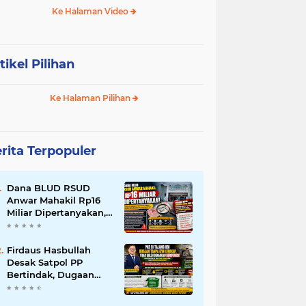
Ke Halaman Video
tikel Pilihan
Ke Halaman Pilihan
rita Terpopuler
Dana BLUD RSUD
Anwar Mahakil Rp16
Miliar Dipertanyakan,
Publik Desak
Transparansi dan
Pengawasan
Firdaus Hasbullah
Diperketat
Desak Satpol PP
Bertindak, Dugaan
PKS Tanpa Izin
Lengkap di Talang Ubi