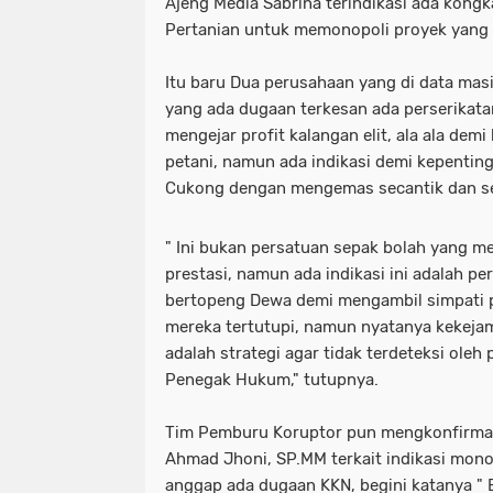
Ajeng Media Sabrina terindikasi ada kong
Pertanian untuk memonopoli proyek yang 
Itu baru Dua perusahaan yang di data mas
yang ada dugaan terkesan ada perserikat
mengejar profit kalangan elit, ala ala dem
petani, namun ada indikasi demi kepenti
Cukong dengan mengemas secantik dan s
" Ini bukan persatuan sepak bolah yang 
prestasi, namun ada indikasi ini adalah p
bertopeng Dewa demi mengambil simpati pe
mereka tertutupi, namun nyatanya kekejama
adalah strategi agar tidak terdeteksi oleh
Penegak Hukum," tutupnya.
Tim Pemburu Koruptor pun mengkonfirmas
Ahmad Jhoni, SP.MM terkait indikasi mono
anggap ada dugaan KKN, begini katanya " B