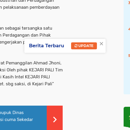
industrian dan Perdagangan
dan pelaksanaan pemberdayaan
kan sebagai tersangka satu
an Perdagangan dan Pihak
×
engerjakan pekerjaan
Berita Terbaru
UPDATE
rat Pemanggilan Ahmad Jhoni,
si Oleh pihak KEJARI PALI Tim
 Kasih Intel KEJARI PALI
 sbg saksi, di Kejari Pali"
pupuk Dinas
asi cuma Sekedar