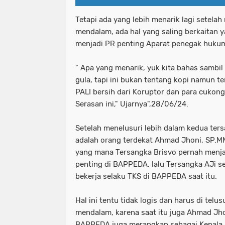
Tetapi ada yang lebih menarik lagi setela
mendalam, ada hal yang saling berkaitan y
menjadi PR penting Aparat penegak huku
" Apa yang menarik, yuk kita bahas sambi
gula, tapi ini bukan tentang kopi namun 
PALI bersih dari Koruptor dan para cukon
Serasan ini," Ujarnya",28/06/24.
Setelah menelusuri lebih dalam kedua ters
adalah orang terdekat Ahmad Jhoni, SP.M
yang mana Tersangka Brisvo pernah menjab
penting di BAPPEDA, lalu Tersangka AJi s
bekerja selaku TKS di BAPPEDA saat itu.
Hal ini tentu tidak logis dan harus di telus
mendalam, karena saat itu juga Ahmad Jho
BAPPEDA juga merangkap sebagai Kepala D