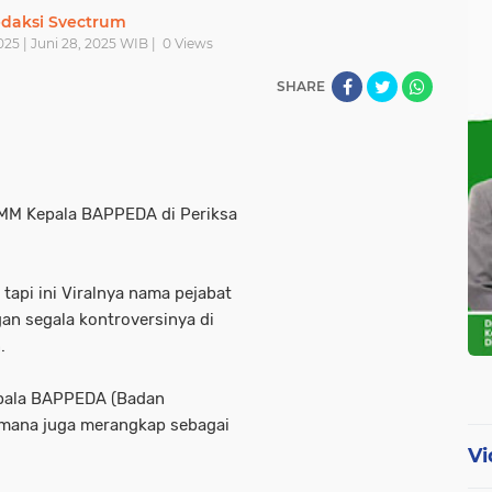
daksi Svectrum
025 | Juni 28, 2025 WIB |
0
Views
SHARE
.MM Kepala BAPPEDA di Periksa
 tapi ini Viralnya nama pejabat
an segala kontroversinya di
.
epala BAPPEDA (Badan
mana juga merangkap sebagai
Vi