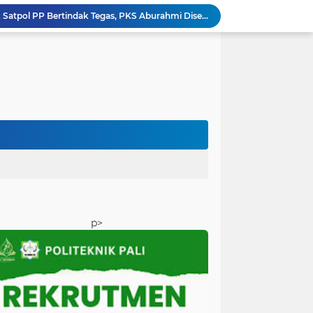
Firdaus Hasbullah Desak Satpol PP Bertindak Tegas, PKS Aburahmi Disebut Belum Kantongi Izin Operasional ‎
Pemkab PALI Disebut Macan Ompong, Cuma Berani Sidak Tak Berani Menindak Perusahaan Tak Berizin
Dana BLUD RSUD Anwar Mahakil Rp16 Miliar Dipertanyakan, Publik Desak Transparansi dan Pengawasan Diperketat
BPKAD Dinilai Harus Jadi Garda Terdepan Pengendali Fiskal, Pemerhati dan AP3 Soroti Dugaan Defisit hingga Rendahnya Serapan Anggaran PALI ‎
‎Reses DPRD PALI Dapil II Talang Ubi Berlangsung Dinamis, Soroti Kondisi Fiskal Daerah hingga Absennya OPD Teknis
‎Sidang Perdana Praperadilan Iwan Tuaji Digelar, Penetapan Tersangka hingga Penyitaan Handphone Digugat
Firdaus Hasbullah Desak Satpol PP Bertindak, Dugaan PKS Tanpa Izin Lengkap di Talang Ubi Tak Boleh Dibiarkan Beroperasi
Fleksibilitas Dana BLUD Jangan Jadi Celah Penyimpangan, RSUD Anwar Mahakil Dituntut Transparan.
APBD PALI Lambat Terserap, Proyek Fisik Terancam Menumpuk di Akhir Tahun
Lima Tersangka Belum Menjawab Tanda Tanya Publik, Aktivis Desak Kejari PALI Bongkar Aktor Intelektual Dugaan Pengondisian Proyek ‎
p>