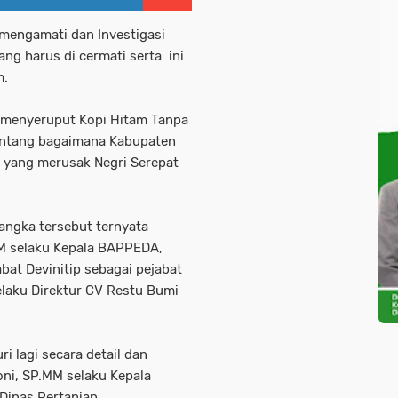
h mengamati dan Investigasi
ang harus di cermati serta ini
m.
l menyeruput Kopi Hitam Tanpa
tentang bagaimana Kabupaten
g yang merusak Negri Serepat
angka tersebut ternyata
M selaku Kepala BAPPEDA,
at Devinitip sebagai pejabat
elaku Direktur CV Restu Bumi
uri lagi secara detail dan
ni, SP.MM selaku Kepala
inas Pertanian.