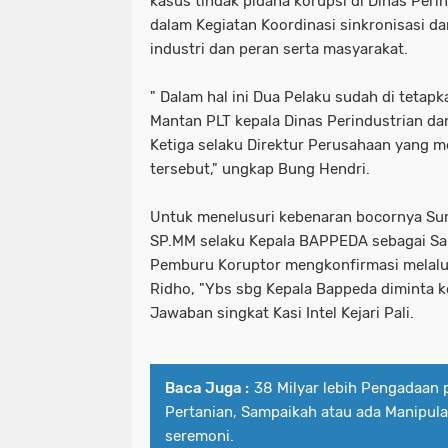
kasus tindak pidana korupsi di Dinas Per
dalam Kegiatan Koordinasi sinkronisasi 
industri dan peran serta masyarakat.
" Dalam hal ini Dua Pelaku sudah di tetap
Mantan PLT kepala Dinas Perindustrian d
Ketiga selaku Direktur Perusahaan yang m
tersebut," ungkap Bung Hendri.
Untuk menelusuri kebenaran bocornya Su
SP.MM selaku Kepala BAPPEDA sebagai Sak
Pemburu Koruptor mengkonfirmasi melalui
Ridho, "Ybs sbg Kepala Bappeda diminta ket.
Jawaban singkat Kasi Intel Kejari Pali.
Baca Juga :
38 Milyar lebih Pengadaan 
Pertanian, Sampaikah atau ada Manipul
seremoni.