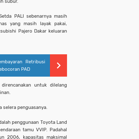
uh subur.
Setda PALI sebenarnya masih
inas yang masih layak pakai,
subishi Pajero Dakar keluaran
mbayaran Retribusi
Kebocoran PAD
direncanakan untuk dilelang
inan.
a selera penguasanya.
adalah penggunaan Toyota Land
kendaraan tamu VVIP. Padahal
un 2006, kapasitas maksimal