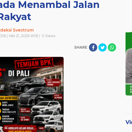
pada Menambal Jalan
Rakyat
daksi Svectrum
026 | Mei 21, 2026 WIB |
0
Views
SHARE
Vi