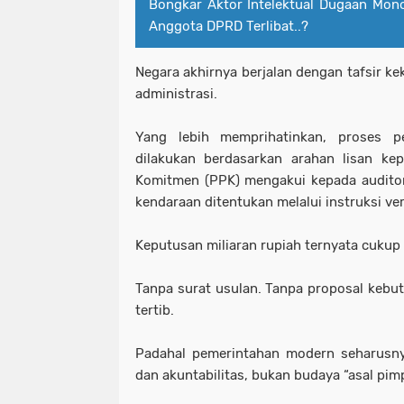
Bongkar Aktor Intelektual Dugaan Mon
Anggota DPRD Terlibat..?
Negara akhirnya berjalan dengan tafsir ke
administrasi.
Yang lebih memprihatinkan, proses p
dilakukan berdasarkan arahan lisan ke
Komitmen (PPK) mengakui kepada auditor
kendaraan ditentukan melalui instruksi v
Keputusan miliaran rupiah ternyata cukup 
Tanpa surat usulan. Tanpa proposal kebut
tertib.
Padahal pemerintahan modern seharusnya
dan akuntabilitas, bukan budaya “asal pim