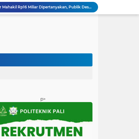
BPKAD Dinilai Harus Jadi Garda Terdepan Pengendali Fiskal, Pemerhati dan AP3 Soroti Dugaan Defisit hingga Rendahnya Serapan Anggaran PALI ‎
‎Reses DPRD PALI Dapil II Talang Ubi Berlangsung Dinamis, Soroti Kondisi Fiskal Daerah hingga Absennya OPD Teknis
‎Sidang Perdana Praperadilan Iwan Tuaji Digelar, Penetapan Tersangka hingga Penyitaan Handphone Digugat
Ketua DPRD PALI Desak Insiden PT GBS Diusut Tuntas: “Ini Menyangkut Nyawa, Jangan Berhenti pada Label Kecelakaan Kerja” ‎
Kecelakaan Kerja di PT GBS PALI, Aktivis Desak Investigasi K3: Jangan Sampai Keselamatan Pekerja Kalah oleh Target Produksi
APBD PALI Lambat Terserap, Proyek Fisik Terancam Menumpuk di Akhir Tahun
Lima Tersangka Belum Menjawab Tanda Tanya Publik, Aktivis Desak Kejari PALI Bongkar Aktor Intelektual Dugaan Pengondisian Proyek ‎
Firdaus Hasbullah Desak Satpol PP Bertindak Tegas, PKS Aburahmi Disebut Belum Kantongi Izin Operasional ‎
Pemkab PALI Disebut Macan Ompong, Cuma Berani Sidak Tak Berani Menindak Perusahaan Tak Berizin
Dana BLUD RSUD Anwar Mahakil Rp16 Miliar Dipertanyakan, Publik Desak Transparansi dan Pengawasan Diperketat
p>