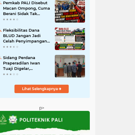
Tak Boleh Dibiarkan
Pemkab PALI Disebut
Beroperasi
Macan Ompong, Cuma
Berani Sidak Tak
Berani Menindak
Perusahaan Tak
Berizin
Fleksibilitas Dana
BLUD Jangan Jadi
Celah Penyimpangan,
RSUD Anwar Mahakil
Dituntut Transparan.
‎Sidang Perdana
Praperadilan Iwan
Tuaji Digelar,
Penetapan Tersangka
hingga Penyitaan
Handphone Digugat
Lihat Selengkapnya
p>