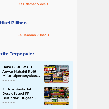
Ke Halaman Video
tikel Pilihan
Ke Halaman Pilihan
rita Terpopuler
Dana BLUD RSUD
Anwar Mahakil Rp16
Miliar Dipertanyakan,
Publik Desak
Transparansi dan
Pengawasan
Firdaus Hasbullah
Diperketat
Desak Satpol PP
Bertindak, Dugaan
PKS Tanpa Izin
Lengkap di Talang Ubi