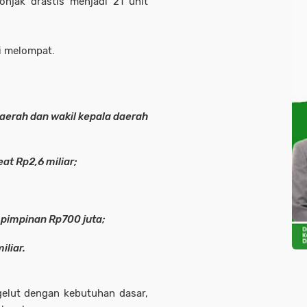
onjak drastis menjadi 21 unit
i melompat.
daerah dan wakil kepala daerah
at Rp2,6 miliar;
 pimpinan Rp700 juta;
iliar.
gelut dengan kebutuhan dasar,