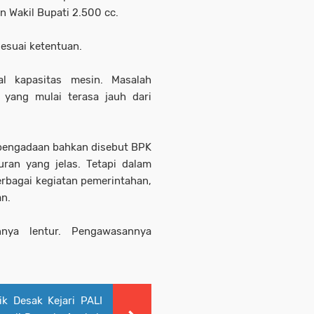
n Wakil Bupati 2.500 cc.
sesuai ketentuan.
l kapasitas mesin. Masalah
i yang mulai terasa jauh dari
n pengadaan bahkan disebut BPK
uran yang jelas. Tetapi dalam
erbagai kegiatan pemerintahan,
an.
nnya lentur. Pengawasannya
ik Desak Kejari PALI