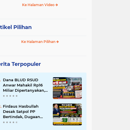
Ke Halaman Video
tikel Pilihan
Ke Halaman Pilihan
rita Terpopuler
Dana BLUD RSUD
Anwar Mahakil Rp16
Miliar Dipertanyakan,
Publik Desak
Transparansi dan
Pengawasan
Firdaus Hasbullah
Diperketat
Desak Satpol PP
Bertindak, Dugaan
PKS Tanpa Izin
Lengkap di Talang Ubi