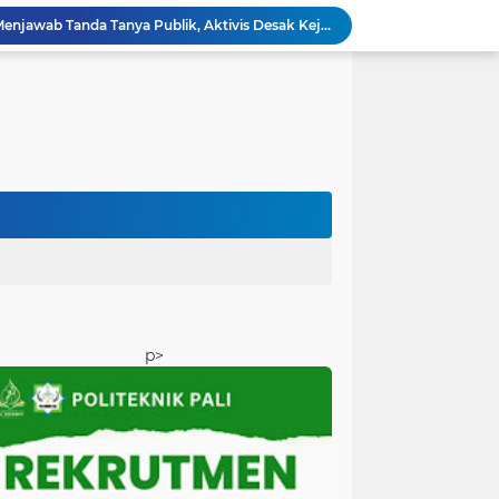
Lima Tersangka Belum Menjawab Tanda Tanya Publik, Aktivis Desak Kejari PALI Bongkar Aktor Intelektual Dugaan Pengondisian Proyek ‎
Firdaus Hasbullah Desak Satpol PP Bertindak Tegas, PKS Aburahmi Disebut Belum Kantongi Izin Operasional ‎
Pemkab PALI Disebut Macan Ompong, Cuma Berani Sidak Tak Berani Menindak Perusahaan Tak Berizin
Dana BLUD RSUD Anwar Mahakil Rp16 Miliar Dipertanyakan, Publik Desak Transparansi dan Pengawasan Diperketat
BPKAD Dinilai Harus Jadi Garda Terdepan Pengendali Fiskal, Pemerhati dan AP3 Soroti Dugaan Defisit hingga Rendahnya Serapan Anggaran PALI ‎
‎Reses DPRD PALI Dapil II Talang Ubi Berlangsung Dinamis, Soroti Kondisi Fiskal Daerah hingga Absennya OPD Teknis
‎Sidang Perdana Praperadilan Iwan Tuaji Digelar, Penetapan Tersangka hingga Penyitaan Handphone Digugat
Firdaus Hasbullah Desak Satpol PP Bertindak, Dugaan PKS Tanpa Izin Lengkap di Talang Ubi Tak Boleh Dibiarkan Beroperasi
Fleksibilitas Dana BLUD Jangan Jadi Celah Penyimpangan, RSUD Anwar Mahakil Dituntut Transparan.
APBD PALI Lambat Terserap, Proyek Fisik Terancam Menumpuk di Akhir Tahun
p>