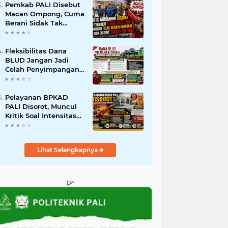
Tak Boleh Dibiarkan
Pemkab PALI Disebut
Beroperasi
Macan Ompong, Cuma
Berani Sidak Tak
Berani Menindak
Perusahaan Tak
Berizin
Fleksibilitas Dana
BLUD Jangan Jadi
Celah Penyimpangan,
RSUD Anwar Mahakil
Dituntut Transparan.
Pelayanan BPKAD
PALI Disorot, Muncul
Kritik Soal Intensitas
Perjalanan Dinas
Kepala Badan;
Pemerhati Minta
Lihat Selengkapnya
Bupati Lakukan
Evaluasi
p>