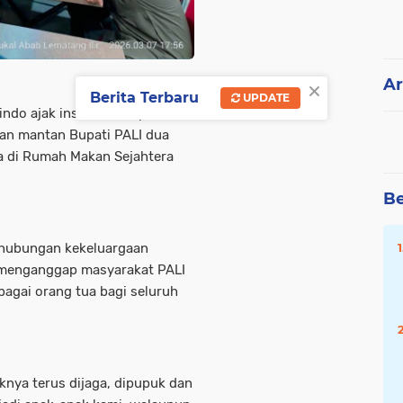
×
Ar
Berita Terbaru
UPDATE
ndo ajak insan media pererat
kan mantan Bupati PALI dua
a di Rumah Makan Sejahtera
Be
n hubungan kekeluargaan
a menganggap masyarakat PALI
bagai orang tua bagi seluruh
knya terus dijaga, dipupuk dan