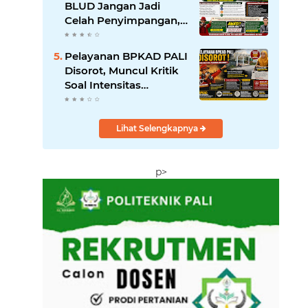
BLUD Jangan Jadi
Celah Penyimpangan,
RSUD Anwar Mahakil
Dituntut Transparan.
Pelayanan BPKAD PALI
Disorot, Muncul Kritik
Soal Intensitas
Perjalanan Dinas
Kepala Badan;
Pemerhati Minta
Lihat Selengkapnya
Bupati Lakukan
Evaluasi
p>