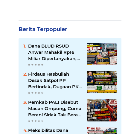
Berita Terpopuler
Dana BLUD RSUD
Anwar Mahakil Rp16
Miliar Dipertanyakan,
Publik Desak
Transparansi dan
Firdaus Hasbullah
Pengawasan
Desak Satpol PP
Diperketat
Bertindak, Dugaan PKS
Tanpa Izin Lengkap di
Talang Ubi Tak Boleh
Pemkab PALI Disebut
Dibiarkan Beroperasi
Macan Ompong, Cuma
Berani Sidak Tak Berani
Menindak Perusahaan
Tak Berizin
Fleksibilitas Dana