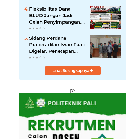
Tak Berizin
Fleksibilitas Dana
BLUD Jangan Jadi
Celah Penyimpangan,
RSUD Anwar Mahakil
Dituntut Transparan.
‎Sidang Perdana
Praperadilan Iwan Tuaji
Digelar, Penetapan
Tersangka hingga
Penyitaan Handphone
Digugat
Lihat Selengkapnya
p>