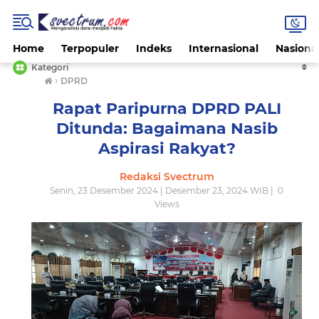
Home
Terpopuler
Indeks
Internasional
Nasiona
Kategori
›
DPRD
Rapat Paripurna DPRD PALI
Ditunda: Bagaimana Nasib
Aspirasi Rakyat?
Redaksi Svectrum
Senin, 23 Desember 2024 | Desember 23, 2024 WIB |
0
Views