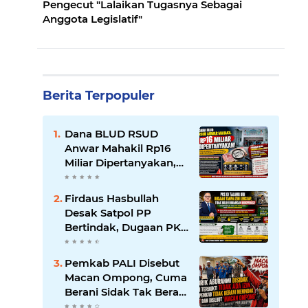
Pengecut "Lalaikan Tugasnya Sebagai
Anggota Legislatif"
Berita Terpopuler
Dana BLUD RSUD
Anwar Mahakil Rp16
Miliar Dipertanyakan,
Publik Desak
Transparansi dan
Firdaus Hasbullah
Pengawasan
Desak Satpol PP
Diperketat
Bertindak, Dugaan PKS
Tanpa Izin Lengkap di
Talang Ubi Tak Boleh
Pemkab PALI Disebut
Dibiarkan Beroperasi
Macan Ompong, Cuma
Berani Sidak Tak Berani
Menindak Perusahaan