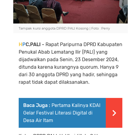
Tampak kursi anggota DPRD PALI Kosong | Foto : Perry
H
P
C,PALI -
Rapat Paripurna DPRD Kabupaten
Penukal Abab Lematang Ilir (PALI) yang
dijadwalkan pada Senin, 23 Desember 2024,
ditunda karena kurangnya quorum. Hanya 9
dari 30 anggota DPRD yang hadir, sehingga
rapat tidak dapat dilaksanakan.
Baca Juga :
Pertama Kalinya KDAI
Gelar Festival Literasi Digital di
Desa Air Itam