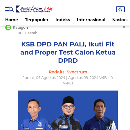
Home
Terpopuler
Indeks
Internasional
Nasiona
Kategori
›
Daerah
KSB DPD PAN PALI, Ikuti Fit
and Proper Test Calon Ketua
DPRD
Redaksi Svectrum
Jumat, 09 Agustus 2024 | Agustus 09, 2024 WIB |
0
Views