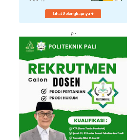
Soroti Kondisi Fiskal
Daerah hingga
Absennya OPD Teknis
Lihat Selengkapnya
p>