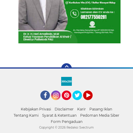
Facebook
Instagram
Pinterest
Twitter
YouTube
Kebijakan Privasi
Disclaimer
Karir
Pasang Iklan
Tentang Kami
Syarat & Ketentuan
Pedoman Media Siber
Form Pengaduan
Copyright ©
2026 Redaksi Svectrum