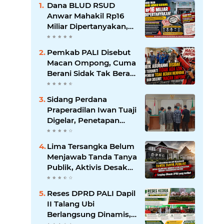
Dana BLUD RSUD
Anwar Mahakil Rp16
Miliar Dipertanyakan,
Publik Desak
Transparansi dan
Pemkab PALI Disebut
Pengawasan
Macan Ompong, Cuma
Diperketat
Berani Sidak Tak Berani
Menindak Perusahaan
Tak Berizin
‎Sidang Perdana
Praperadilan Iwan Tuaji
Digelar, Penetapan
Tersangka hingga
Penyitaan Handphone
Lima Tersangka Belum
Digugat
Menjawab Tanda Tanya
Publik, Aktivis Desak
Kejari PALI Bongkar
Aktor Intelektual
‎Reses DPRD PALI Dapil
Dugaan Pengondisian
II Talang Ubi
Berlangsung Dinamis,