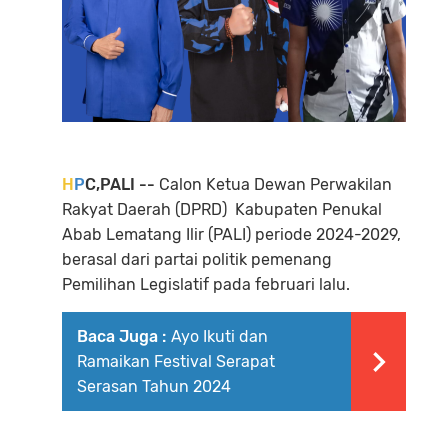
H
P
C,PALI --
Calon Ketua Dewan Perwakilan
Rakyat Daerah (DPRD) Kabupaten Penukal
Abab Lematang Ilir (PALI) periode 2024-2029,
berasal dari partai politik pemenang
Pemilihan Legislatif pada februari lalu.
Baca Juga :
Ayo Ikuti dan
Ramaikan Festival Serapat
Serasan Tahun 2024