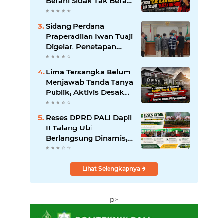
Berani Sidak Tak Berani
Menindak Perusahaan
Tak Berizin
‎Sidang Perdana
Praperadilan Iwan Tuaji
Digelar, Penetapan
Tersangka hingga
Penyitaan Handphone
Lima Tersangka Belum
Digugat
Menjawab Tanda Tanya
Publik, Aktivis Desak
Kejari PALI Bongkar
Aktor Intelektual
‎Reses DPRD PALI Dapil
Dugaan Pengondisian
II Talang Ubi
Berlangsung Dinamis,
Soroti Kondisi Fiskal
Daerah hingga
Absennya OPD Teknis
Lihat Selengkapnya
p>