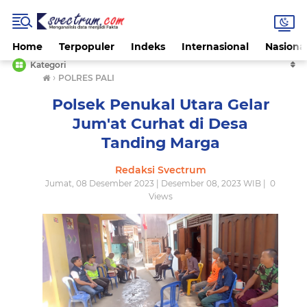
Home
Terpopuler
Indeks
Internasional
Nasiona
Kategori
›
POLRES PALI
Polsek Penukal Utara Gelar
Jum'at Curhat di Desa
Tanding Marga
Redaksi Svectrum
Jumat, 08 Desember 2023 | Desember 08, 2023 WIB |
0
Views