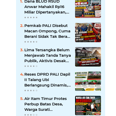
Dana BLUD RSUD
Anwar Mahakil Rp16
Miliar Dipertanyakan,
Publik Desak
Transparansi dan
Pemkab PALI Disebut
Pengawasan
Macan Ompong, Cuma
Diperketat
Berani Sidak Tak Berani
Menindak Perusahaan
Tak Berizin
Lima Tersangka Belum
Menjawab Tanda Tanya
Publik, Aktivis Desak
Kejari PALI Bongkar
Aktor Intelektual
‎Reses DPRD PALI Dapil
Dugaan Pengondisian
II Talang Ubi
Berlangsung Dinamis,
Soroti Kondisi Fiskal
Daerah hingga
Air Itam Timur Protes
Absennya OPD Teknis
Perbup Batas Desa,
Warga Surati
Kemendagri hingga