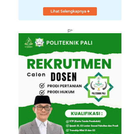
DPR RI: Klaim Wilayah
Berkurang, Ancam
Lihat Selengkapnya
Tempuh Aksi
p>