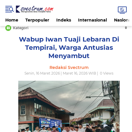
Home
Terpopuler
Indeks
Internasional
Nasiona
Kategori
Wabup Iwan Tuaji Lebaran Di
Tempirai, Warga Antusias
Menyambut
Redaksi Svectrum
Senin, 16 Maret 2026 | Maret 16, 2026 WIB |
0
Views