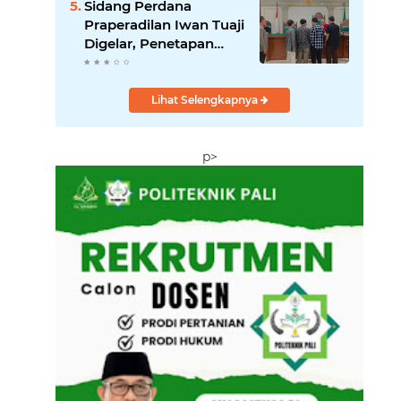
‎Sidang Perdana
Praperadilan Iwan Tuaji
Digelar, Penetapan
Tersangka hingga
Penyitaan Handphone
Digugat
Lihat Selengkapnya
p>