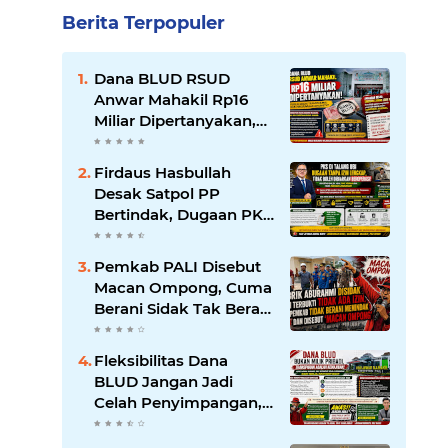
Berita Terpopuler
Dana BLUD RSUD
Anwar Mahakil Rp16
Miliar Dipertanyakan,
Publik Desak
Transparansi dan
Firdaus Hasbullah
Pengawasan
Desak Satpol PP
Diperketat
Bertindak, Dugaan PKS
Tanpa Izin Lengkap di
Talang Ubi Tak Boleh
Pemkab PALI Disebut
Dibiarkan Beroperasi
Macan Ompong, Cuma
Berani Sidak Tak Berani
Menindak Perusahaan
Tak Berizin
Fleksibilitas Dana
BLUD Jangan Jadi
Celah Penyimpangan,
RSUD Anwar Mahakil
Dituntut Transparan.