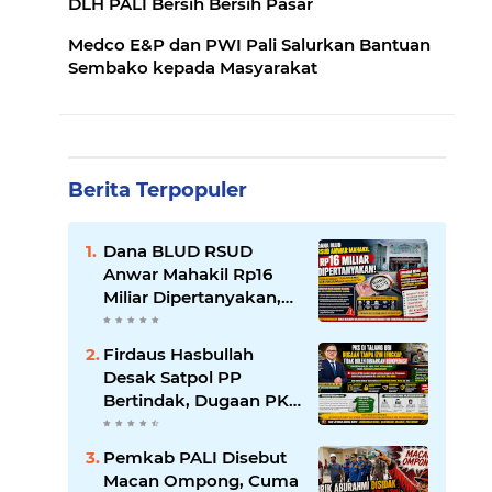
DLH PALI Bersih Bersih Pasar
Medco E&P dan PWI Pali Salurkan Bantuan
Sembako kepada Masyarakat
Berita Terpopuler
Dana BLUD RSUD
Anwar Mahakil Rp16
Miliar Dipertanyakan,
Publik Desak
Transparansi dan
Firdaus Hasbullah
Pengawasan
Desak Satpol PP
Diperketat
Bertindak, Dugaan PKS
Tanpa Izin Lengkap di
Talang Ubi Tak Boleh
Pemkab PALI Disebut
Dibiarkan Beroperasi
Macan Ompong, Cuma