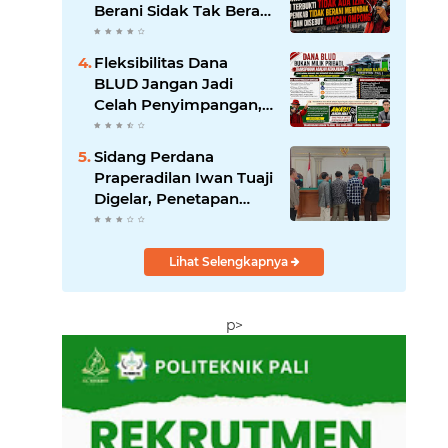
Berani Sidak Tak Berani
Menindak Perusahaan
Tak Berizin
Fleksibilitas Dana
BLUD Jangan Jadi
Celah Penyimpangan,
RSUD Anwar Mahakil
Dituntut Transparan.
‎Sidang Perdana
Praperadilan Iwan Tuaji
Digelar, Penetapan
Tersangka hingga
Penyitaan Handphone
Digugat
Lihat Selengkapnya
p>